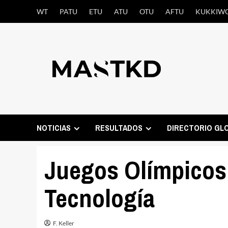
Saltar
WT
PATU
ETU
ATU
OTU
AFTU
KUKKIW
al
contenido
NOTICIAS
RESULTADOS
DIRECTORIO GL
Juegos Olímpicos 
Tecnología
F. Keller