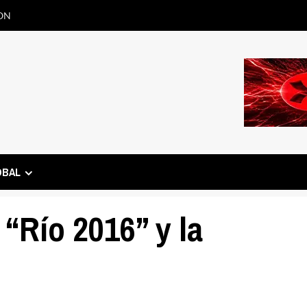
ON
OBAL
“Río 2016” y la