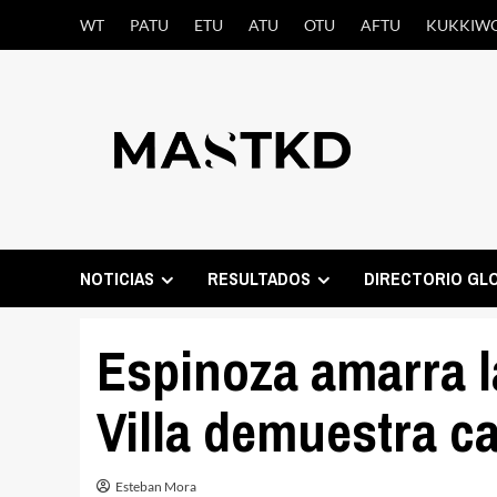
Saltar
WT
PATU
ETU
ATU
OTU
AFTU
KUKKIW
al
contenido
NOTICIAS
RESULTADOS
DIRECTORIO GL
Espinoza amarra l
Villa demuestra c
Esteban Mora