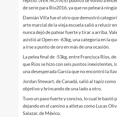
repitió. (
VER NOTA
) El público se volvió a ence
de serie para Río2016, ya que no peleará ningú
Damián Villa fue el otro que demostró categorí
arte marcial de la vieja escuela salió a relucir 
nunca dejó de patear fuerte y tirar a arriba. Val
asistió al Open en -63kg, una categoría en la qu
a irse a punto de oro en más de una ocasión.
La pelea final de -53kg, entre Francisca Ríos, d
que Ríos se hizo con seis puntos inexistentes, 
una desesperada García que no encontró la llave
Jordan Stewart, de Canadá, salió al tapiz como
objetivo y brincando de una lado a otro.
Tuvo un paso fuerte y conciso, lo cual le bastó p
dejando en el camino a atletas como Lucas Olive
Salazar, de México.