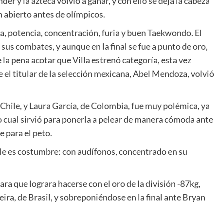
nder y la azteca volvió a ganar, y con ello se deja la cabeza
n abierto antes de olímpicos.
a, potencia, concentración, furia y buen Taekwondo. El
en sus combates, y aunque en la final se fue a punto de oro,
e la pena acotar que Villa estrenó categoría, esta vez
e el titular de la selección mexicana, Abel Mendoza, volvió
e Chile, y Laura García, de Colombia, fue muy polémica, ya
lo cual sirvió para ponerla a pelear de manera cómoda ante
 para el peto.
 le es costumbre: con audífonos, concentrado en su
ara que lograra hacerse con el oro de la división -87kg,
ira, de Brasil, y sobreponiéndose en la final ante Bryan