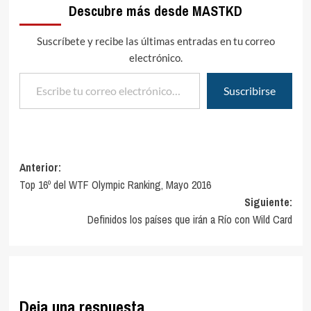
Descubre más desde MASTKD
Suscríbete y recibe las últimas entradas en tu correo
electrónico.
Escribe tu correo electrónico…
Suscribirse
Navegación
Anterior:
Top 16º del WTF Olympic Ranking, Mayo 2016
de
Siguiente:
entradas
Definidos los países que irán a Río con Wild Card
Deja una respuesta