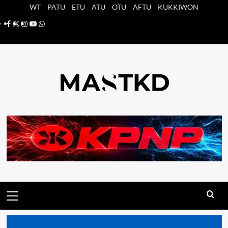
Saltar
WT
PATU
ETU
ATU
OTU
AFTU
KUKKIWON
al
Facebook
X
Instagram
YouTube
Whatsapp
contenido
Menú
principal