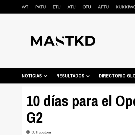
Saltar
WT
PATU
ETU
ATU
OTU
AFTU
KUKKIW
al
contenido
NOTICIAS
RESULTADOS
DIRECTORIO GL
10 días para el O
G2
D. Trapatoni