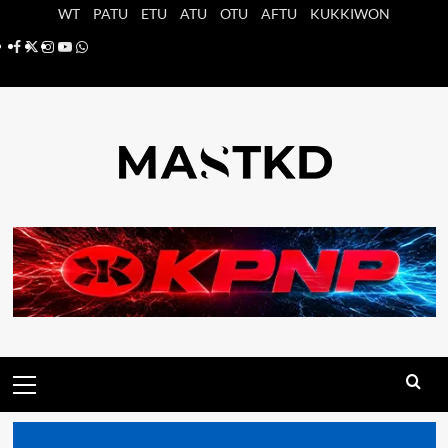
Saltar
WT
PATU
ETU
ATU
OTU
AFTU
KUKKIWON
al
Facebook
X
Instagram
YouTube
Whatsapp
contenido
Menú
principal