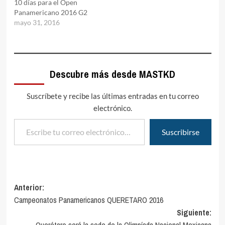
10 días para el Open
Panamericano 2016 G2
mayo 31, 2016
Descubre más desde MASTKD
Suscríbete y recibe las últimas entradas en tu correo
electrónico.
Escribe tu correo electrónico…
Suscribirse
Navegación
Anterior:
Campeonatos Panamericanos QUERETARO 2016
de
Siguiente:
entradas