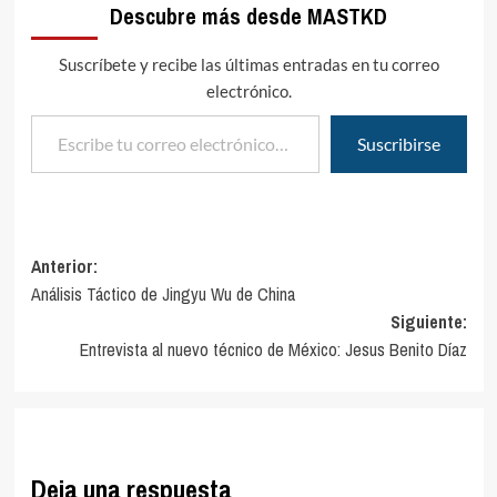
Descubre más desde MASTKD
Suscríbete y recibe las últimas entradas en tu correo
electrónico.
Escribe tu correo electrónico…
Suscribirse
Navegación
Anterior:
Análisis Táctico de Jingyu Wu de China
de
Siguiente:
entradas
Entrevista al nuevo técnico de México: Jesus Benito Díaz
Deja una respuesta