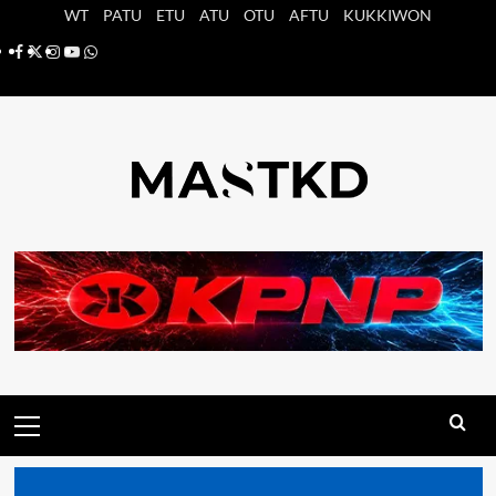
Saltar
WT
PATU
ETU
ATU
OTU
AFTU
KUKKIWON
al
Facebook
X
Instagram
YouTube
Whatsapp
contenido
Menú
principal