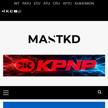
Saltar
WT
PATU
ETU
ATU
OTU
AFTU
KUKKIWON
al
Facebook
X
Instagram
YouTube
Whatsapp
contenido
Menú
principal