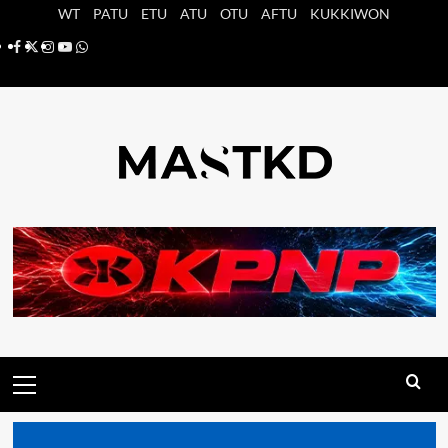
Saltar
WT
PATU
ETU
ATU
OTU
AFTU
KUKKIWON
al
Facebook
X
Instagram
YouTube
Whatsapp
contenido
Menú
principal