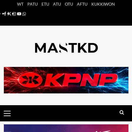
Saltar
WT
PATU
ETU
ATU
OTU
AFTU
KUKKIWON
al
Facebook
X
Instagram
YouTube
Whatsapp
contenido
Menú
principal