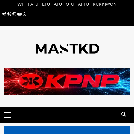
Saltar
WT
PATU
ETU
ATU
OTU
AFTU
KUKKIWON
al
Facebook
X
Instagram
YouTube
Whatsapp
contenido
Menú
principal