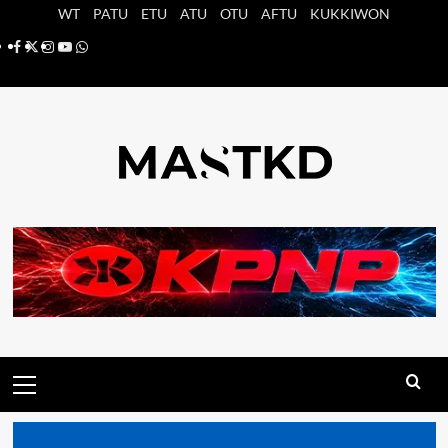
Saltar
WT
PATU
ETU
ATU
OTU
AFTU
KUKKIWON
al
Facebook
X
Instagram
YouTube
Whatsapp
contenido
Menú
principal