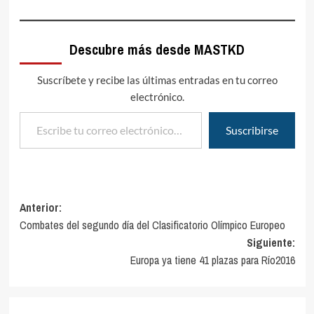
Descubre más desde MASTKD
Suscríbete y recibe las últimas entradas en tu correo
electrónico.
Escribe tu correo electrónico…
Suscribirse
Navegación
Anterior:
Combates del segundo día del Clasificatorio Olímpico Europeo
de
Siguiente:
entradas
Europa ya tiene 41 plazas para Río2016