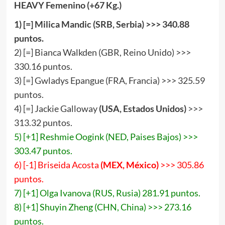
HEAVY
Femenino (+67 Kg.)
1) [=
] Milica Mandic (SRB, Serbia) >>>
340
.
88
puntos.
2) [=] Bianca Walkden (GBR, Reino Unido) >>>
330.16 puntos.
3) [=] Gwladys Epangue (FRA, Francia) >>> 325.59
puntos.
4) [=] Jackie Galloway
(USA, Estados Unidos)
>>>
313.32 puntos.
5) [+1] Reshmie Oogink (NED, Paises Bajos) >>>
303.47 puntos.
6) [-1] Briseida Acosta
(MEX, México)
>>> 305.86
puntos.
7) [+1] Olga Ivanova (RUS, Rusia) 281.91 puntos.
8) [+1] Shuyin Zheng (CHN, China) >>> 273.16
puntos.