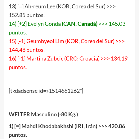
13) [=] Ah-reum Lee (KOR, Corea del Sur) >>>
152.85 puntos.
14) [+2] Evelyn Gonda
(CAN, Canadá)
>>> 145.03
puntos.
15) [-1] Geumbyeol Lim (KOR, Corea del Sur) >>>
144.48 puntos.
16) [-1] Martina Zubcic (CRO, Croacia) >>> 134.19
puntos.
[tkdadsense id=»1514661262″]
WELTER Masculino (-80 Kg.)
1
)
[
=
]
Mahdi Khodabakhshi (IRI, Irán) >>>
420
.
8
6
puntos.