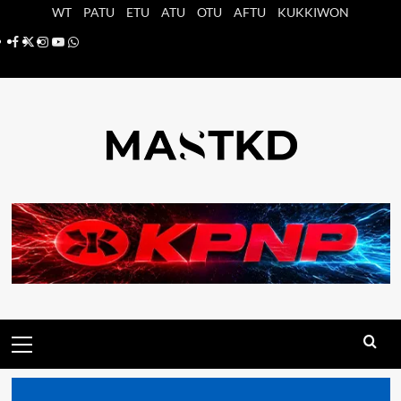
Saltar
WT
PATU
ETU
ATU
OTU
AFTU
KUKKIWON
al
Facebook
X
Instagram
YouTube
Whatsapp
contenido
Menú
principal