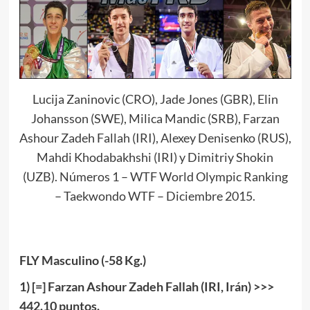
Lucija Zaninovic (CRO), Jade Jones (GBR), Elin
Johansson (SWE), Milica Mandic (SRB), Farzan
Ashour Zadeh Fallah (IRI), Alexey Denisenko (RUS),
Mahdi Khodabakhshi (IRI) y Dimitriy Shokin
(UZB). Números 1 – WTF World Olympic Ranking
– Taekwondo WTF – Diciembre 2015.
FLY Masculino (-58 Kg.)
1
) [
=
] Farzan Ashour Zadeh Fallah (IRI, Irán) >>>
442
.
1
0 puntos.