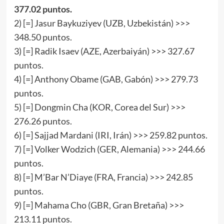
3
77
.
02
puntos.
2) [=] Jasur Baykuziyev (UZB, Uzbekistán) >>>
348.50 puntos.
3) [=] Radik Isaev (AZE, Azerbaiyán) >>> 327.67
puntos.
4) [=] Anthony Obame (GAB, Gabón) >>> 279.73
puntos.
5) [=] Dongmin Cha (KOR, Corea del Sur) >>>
276.26 puntos.
6) [=] Sajjad Mardani (IRI, Irán) >>> 259.82 puntos.
7) [=] Volker Wodzich (GER, Alemania) >>> 244.66
puntos.
8) [=] M’Bar N’Diaye (FRA, Francia) >>> 242.85
puntos.
9) [=] Mahama Cho (GBR, Gran Bretaña) >>>
213.11 puntos.