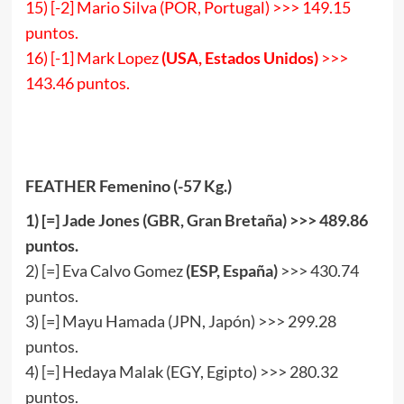
15) [-2] Mario Silva (POR, Portugal) >>> 149.15
puntos.
16) [-1] Mark Lopez
(USA, Estados Unidos)
>>>
143.46 puntos.
FEATHER Femenino (-57 Kg.)
1
) [
=
] Jade Jones (GBR, Gran Bretaña) >>>
489
.
8
6
puntos.
2) [=] Eva Calvo Gomez
(ESP, España)
>>> 430.74
puntos.
3) [=] Mayu Hamada (JPN, Japón) >>> 299.28
puntos.
4) [=] Hedaya Malak (EGY, Egipto) >>> 280.32
puntos.