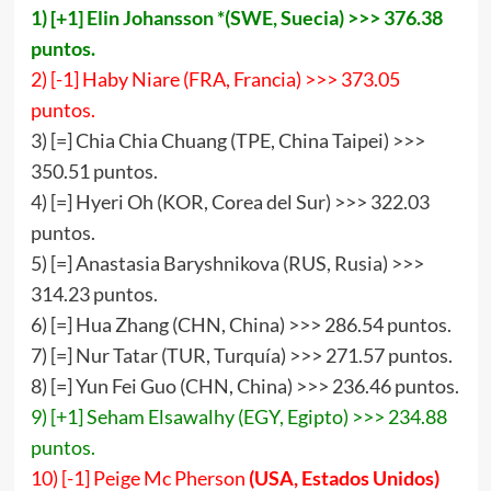
1) [
+
1] Elin Johansson *(SWE, Suecia) >>> 37
6
.3
8
puntos.
2) [-1] Haby Niare (FRA, Francia) >>> 373.05
puntos.
3) [=] Chia Chia Chuang (TPE, China Taipei) >>>
350.51 puntos.
4) [=] Hyeri Oh (KOR, Corea del Sur) >>> 322.03
puntos.
5) [=] Anastasia Baryshnikova (RUS, Rusia) >>>
314.23 puntos.
6) [=] Hua Zhang (CHN, China) >>> 286.54 puntos.
7) [=] Nur Tatar (TUR, Turquía) >>> 271.57 puntos.
8) [=] Yun Fei Guo (CHN, China) >>> 236.46 puntos.
9) [+1] Seham Elsawalhy (EGY, Egipto) >>> 234.88
puntos.
10) [-1] Peige Mc Pherson
(
USA
,
Estados Unidos
)