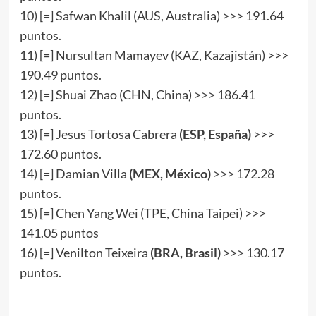
10) [=] Safwan Khalil (AUS, Australia) >>> 191.64
puntos.
11) [=] Nursultan Mamayev (KAZ, Kazajistán) >>>
190.49 puntos.
12) [=] Shuai Zhao (CHN, China) >>> 186.41
puntos.
13) [=] Jesus Tortosa Cabrera
(
ESP
,
España
)
>>>
172.60 puntos.
14) [=] Damian Villa
(MEX, México)
>>> 172.28
puntos.
15) [=] Chen Yang Wei (TPE, China Taipei) >>>
141.05 puntos
16) [=] Venilton Teixeira
(BRA, Brasil)
>>> 130.17
puntos.