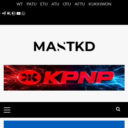
Saltar
WT
PATU
ETU
ATU
OTU
AFTU
KUKKIWON
al
Facebook
X
Instagram
YouTube
Whatsapp
contenido
Menú
principal