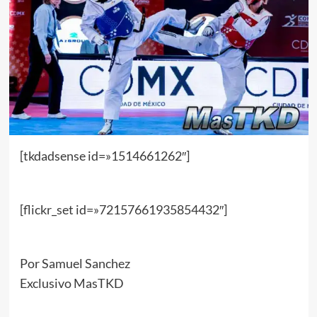
[tkdadsense id=»1514661262″]
[flickr_set id=»72157661935854432″]
Por Samuel Sanchez
Exclusivo MasTKD