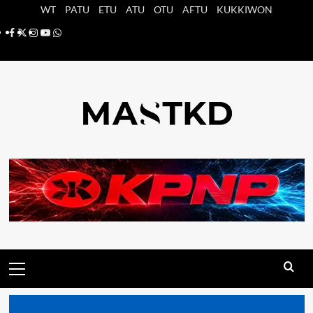
Saltar
WT
PATU
ETU
ATU
OTU
AFTU
KUKKIWON
al
Facebook
X
Instagram
YouTube
Whatsapp
contenido
Menú
principal