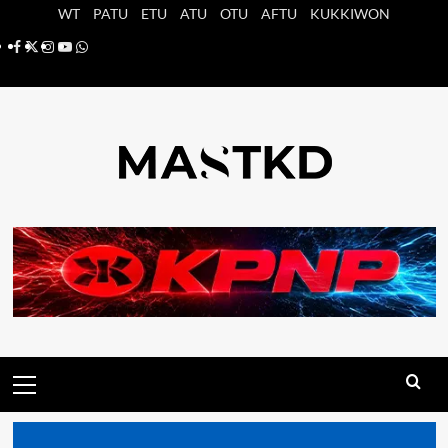
Saltar
WT
PATU
ETU
ATU
OTU
AFTU
KUKKIWON
al
Facebook
X
Instagram
YouTube
Whatsapp
contenido
Menú
principal