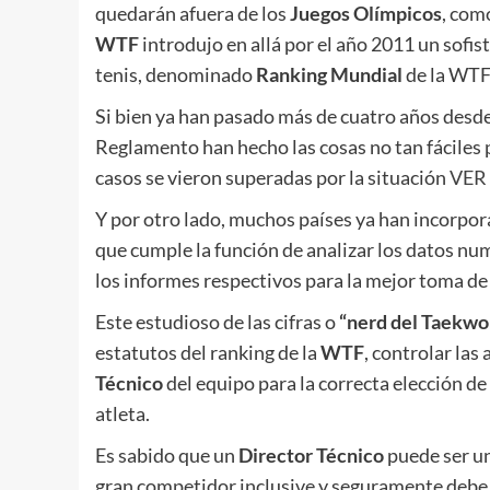
quedarán afuera de los
Juegos Olímpicos
, com
WTF
introdujo en allá por el año 2011 un sofis
tenis, denominado
Ranking Mundial
de la WT
Si bien ya han pasado más de cuatro años desd
Reglamento han hecho las cosas no tan fáciles 
casos se vieron superadas por la situación
VER
Y por otro lado, muchos países ya han incorpora
que cumple la función de analizar los datos nu
los informes respectivos para la mejor toma de
Este estudioso de las cifras o
“nerd del Taekw
estatutos del ranking de la
WTF
, controlar las
Técnico
del equipo para la correcta elección d
atleta.
Es sabido que un
Director Técnico
puede ser u
gran competidor inclusive y seguramente debe 