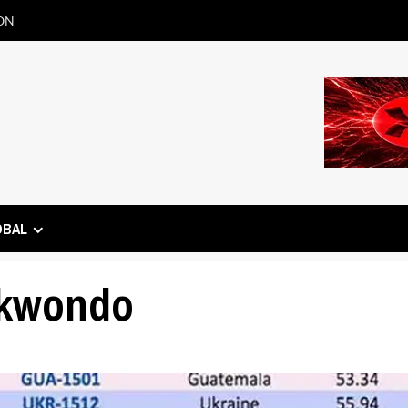
ON
OBAL
ekwondo