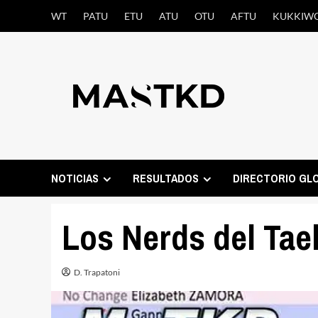
Saltar
WT
PATU
ETU
ATU
OTU
AFTU
KUKKIW
al
contenido
NOTICIAS
RESULTADOS
DIRECTORIO GL
Los Nerds del Ta
D. Trapatoni