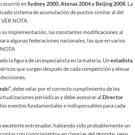
o ocurrió en
Sydney 2000, Atenas 2004 y Beijing 2008
. La
ticado sistema de acumulación de puntos similar al del
F
VER NOTA
.
e su implementación, las constantes modificaciones al
para algunas federaciones nacionales, las que en varios
 NOTA
do la figura de un especialista en la materia. Un
estadista
méricos que surgen después de cada competición y elevar
 decisiones.
ondo”
, debe velar por el correcto cumplimiento de los
 actualizaciones periódicas y debe asesorar al
Director
e los eventos fundamentales e indispensables para cada
n excelente entrenador, habiendo sido probablemente un
contar con conocimientos en ciencias del deporte; pero