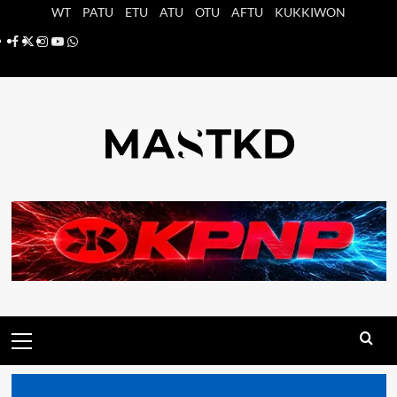
Saltar
WT
PATU
ETU
ATU
OTU
AFTU
KUKKIWON
al
Facebook
X
Instagram
YouTube
Whatsapp
contenido
Menú
principal