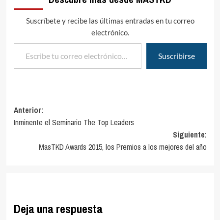
Suscríbete y recibe las últimas entradas en tu correo
electrónico.
Escribe tu correo electrónico…
Suscribirse
Navegación
Anterior:
Inminente el Seminario The Top Leaders
de
Siguiente:
entradas
MasTKD Awards 2015, los Premios a los mejores del año
Deja una respuesta