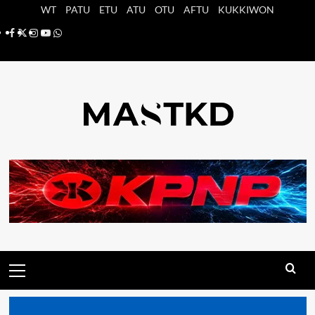
Saltar
WT
PATU
ETU
ATU
OTU
AFTU
KUKKIWON
al
Facebook
X
Instagram
YouTube
Whatsapp
contenido
Menú
principal