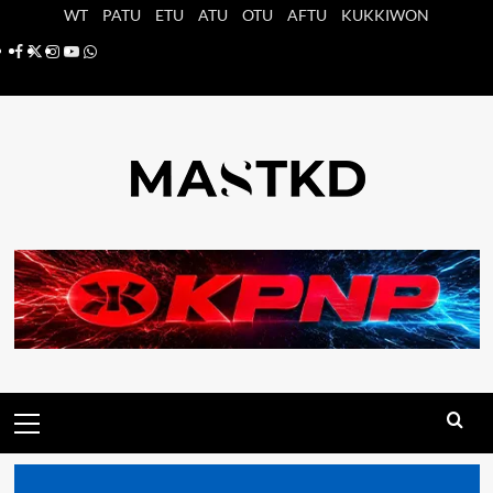
Saltar
WT
PATU
ETU
ATU
OTU
AFTU
KUKKIWON
al
Facebook
X
Instagram
YouTube
Whatsapp
contenido
Menú
principal