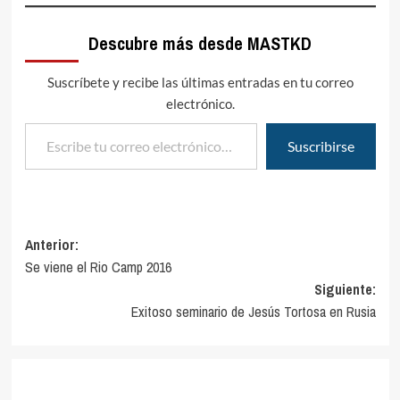
Descubre más desde MASTKD
Suscríbete y recibe las últimas entradas en tu correo
electrónico.
Escribe tu correo electrónico…
Suscribirse
Navegación
Anterior:
Se viene el Rio Camp 2016
de
Siguiente:
entradas
Exitoso seminario de Jesús Tortosa en Rusia