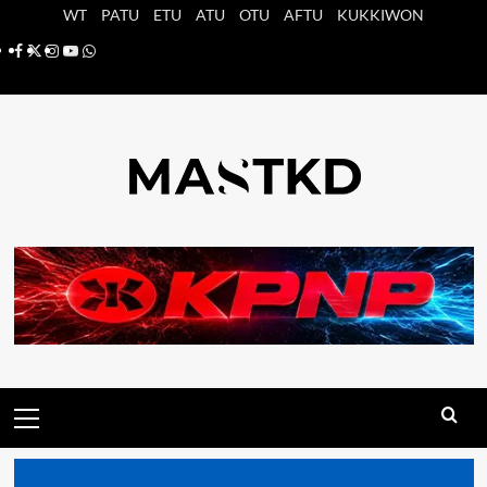
Saltar
WT
PATU
ETU
ATU
OTU
AFTU
KUKKIWON
al
Facebook
X
Instagram
YouTube
Whatsapp
contenido
Menú
principal