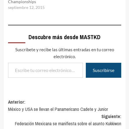
Championships
septiembre 12, 2015
Descubre más desde MASTKD
Suscríbete y recibe las últimas entradas en tu correo
electrónico.
Escribe tu correo electrónico…
Suscribirse
Navegación
Anterior:
México y USA se llevan el Panamericano Cadete y Junior
de
Siguiente:
entradas
Federación Mexicana se manifiesta sobre el asunto Kukkiwon