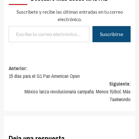
Suscríbete y recibe las últimas entradas en tu correo
electrónico.
Escribe tu correo electrónico…
Suscribirse
Navegación
Anterior:
15 días para el G1 Pan American Open
de
Siguiente:
entradas
México lanza revolucionaria campaña: Menos fútbol, Más
Taekwondo
Deja una respuesta