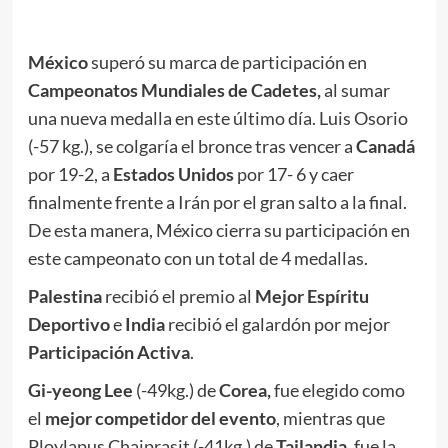
México
superó su marca de participación en
Campeonatos Mundiales de Cadetes,
al sumar
una nueva medalla en este último día. Luis Osorio
(-57 kg.), se colgaría el bronce tras vencer a
Canadá
por 19-2, a
Estados Unidos
por 17- 6 y caer
finalmente frente a Irán por el gran salto a la final.
De esta manera, México cierra su participación en
este campeonato con un total de 4 medallas.
Palestina
recibió el premio al
Mejor Espíritu
Deportivo
e
India
recibió el galardón por mejor
Participación Activa
.
Gi-yeong Lee
(-49kg.) de
Corea,
fue elegido como
el
mejor competidor del evento
, mientras que
Ploylapus Chaiprasit (-41kg.) de
Tailandia
, fue la