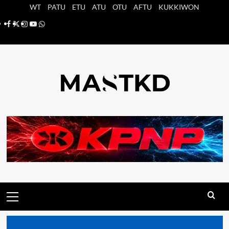
Saltar
WT
PATU
ETU
ATU
OTU
AFTU
KUKKIWON
al
Facebook
X
Instagram
YouTube
Whatsapp
contenido
Menú
principal