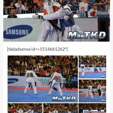
[tkdadsense id=»1514661262″]