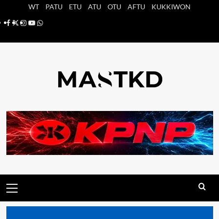
Saltar
WT
PATU
ETU
ATU
OTU
AFTU
KUKKIWON
al
Facebook
X
Instagram
YouTube
Whatsapp
contenido
Menú
principal