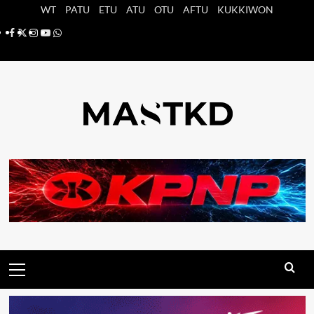
Saltar
WT
PATU
ETU
ATU
OTU
AFTU
KUKKIWON
al
Facebook
X
Instagram
YouTube
Whatsapp
contenido
Menú
principal