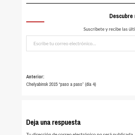
Descubre
Suscríbete y recibe las úl
Escribe tu correo electrónico…
Navegación
Anterior:
Chelyabinsk 2015 “paso a paso” (día 4)
de
entradas
Deja una respuesta
Tu dirección de correo electrónico no será publicada.