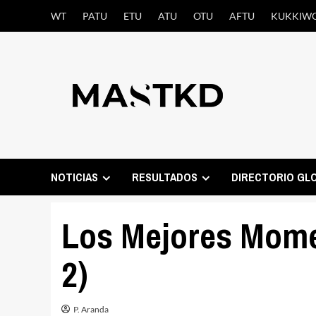
Saltar
WT
PATU
ETU
ATU
OTU
AFTU
KUKKIW
al
contenido
NOTICIAS
RESULTADOS
DIRECTORIO GL
Los Mejores Mome
2)
P. Aranda