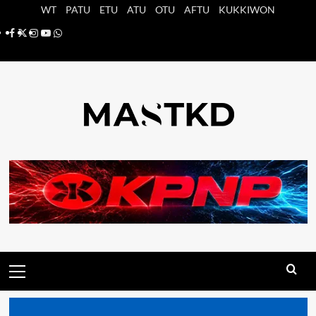
Saltar
WT
PATU
ETU
ATU
OTU
AFTU
KUKKIWON
al
Facebook
X
Instagram
YouTube
Whatsapp
contenido
Menú
principal