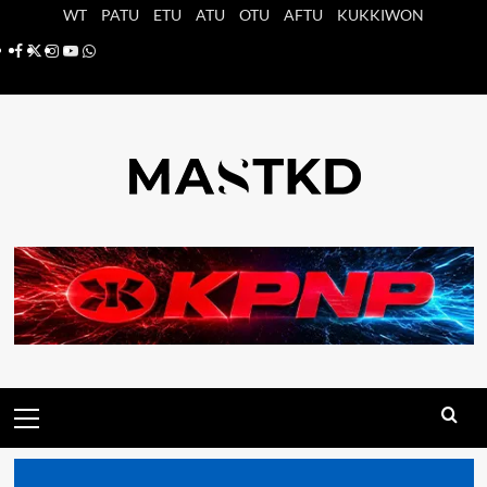
Saltar
WT
PATU
ETU
ATU
OTU
AFTU
KUKKIWON
al
Facebook
X
Instagram
YouTube
Whatsapp
contenido
Menú
principal