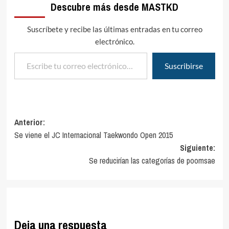
Descubre más desde MASTKD
Suscríbete y recibe las últimas entradas en tu correo
electrónico.
Escribe tu correo electrónico…
Suscribirse
Navegación
Anterior:
Se viene el JC Internacional Taekwondo Open 2015
de
Siguiente:
entradas
Se reducirían las categorías de poomsae
Deja una respuesta