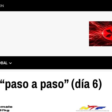
ON
OBAL
“paso a paso” (día 6)