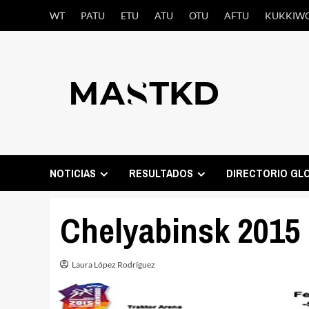
Saltar
WT
PATU
ETU
ATU
OTU
AFTU
KUKKIW
al
contenido
NOTICIAS
RESULTADOS
DIRECTORIO GL
Chelyabinsk 2015 
Laura López Rodríguez