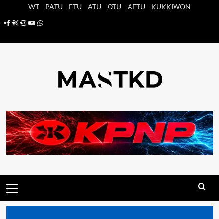
Saltar
WT
PATU
ETU
ATU
OTU
AFTU
KUKKIWON
al
Facebook
X
Instagram
YouTube
Whatsapp
contenido
Menú
principal