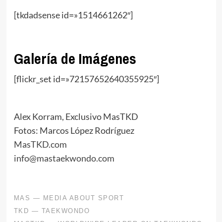
[tkdadsense id=»1514661262″]
Galería de Imágenes
[flickr_set id=»72157652640355925″]
Alex Korram, Exclusivo MasTKD
Fotos: Marcos López Rodríguez
MasTKD.com
info@mastaekwondo.com