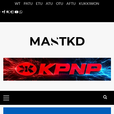
Saltar
WT
PATU
ETU
ATU
OTU
AFTU
KUKKIWON
al
Facebook
X
Instagram
YouTube
Whatsapp
contenido
Menú
principal