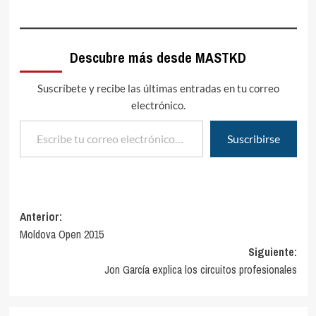
Descubre más desde MASTKD
Suscríbete y recibe las últimas entradas en tu correo
electrónico.
Escribe tu correo electrónico…
Suscribirse
Navegación
Anterior:
Moldova Open 2015
de
Siguiente:
entradas
Jon García explica los circuitos profesionales