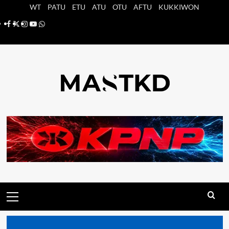
Saltar
WT
PATU
ETU
ATU
OTU
AFTU
KUKKIWON
al
Facebook
X
Instagram
YouTube
Whatsapp
contenido
Menú
principal