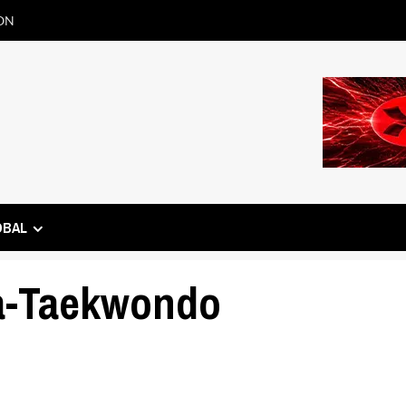
ON
OBAL
a-Taekwondo