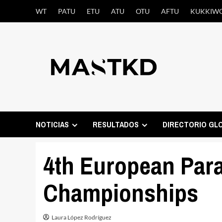
Saltar
WT
PATU
ETU
ATU
OTU
AFTU
KUKKIW
al
contenido
NOTICIAS
RESULTADOS
DIRECTORIO GL
4th European Par
Championships
Laura López Rodríguez