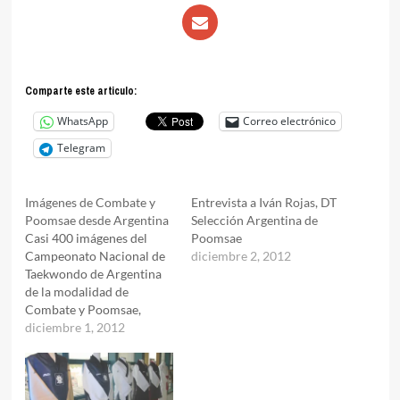
Comparte este articulo:
WhatsApp
Correo electrónico
Telegram
Imágenes de Combate y
Entrevista a Iván Rojas, DT
Poomsae desde Argentina
Selección Argentina de
Casi 400 imágenes del
Poomsae
Campeonato Nacional de
diciembre 2, 2012
Taekwondo de Argentina
de la modalidad de
Combate y Poomsae,
celebrado el sábado y
diciembre 1, 2012
domingo 24 y 25 de
noviembre en la Ciudad
Autónoma de Buenos
Aires.