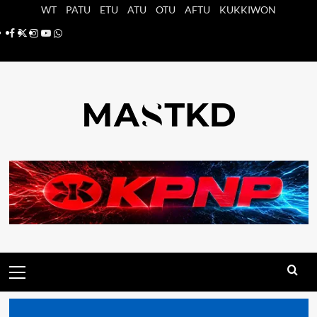
Saltar
WT
PATU
ETU
ATU
OTU
AFTU
KUKKIWON
al
Facebook
X
Instagram
YouTube
Whatsapp
contenido
Menú
principal