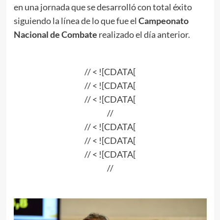
en una jornada que se desarrolló con total éxito
siguiendo la línea de lo que fue el
Campeonato
Nacional de Combate
realizado el día anterior.
// < ![CDATA[
// < ![CDATA[
// < ![CDATA[
//
// < ![CDATA[
// < ![CDATA[
// < ![CDATA[
//