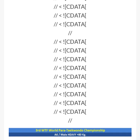
// < ![CDATA[
// < ![CDATA[
// < ![CDATA[
//
// < ![CDATA[
// < ![CDATA[
// < ![CDATA[
// < ![CDATA[
// < ![CDATA[
// < ![CDATA[
// < ![CDATA[
// < ![CDATA[
// < ![CDATA[
//