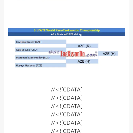
.
.
// < ![CDATA[
// < ![CDATA[
// < ![CDATA[
// < ![CDATA[
// < ![CDATA[
// < ![CDATA[