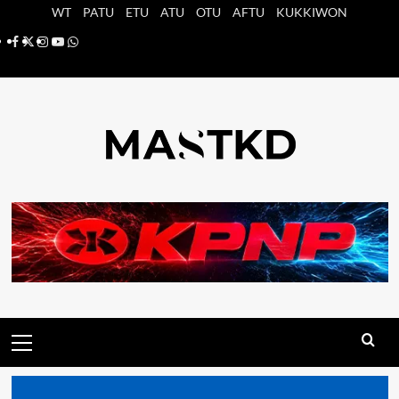
Saltar
WT
PATU
ETU
ATU
OTU
AFTU
KUKKIWON
al
Facebook
X
Instagram
YouTube
Whatsapp
contenido
Menú
principal