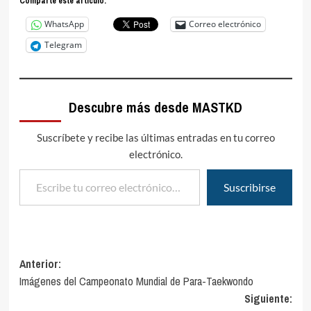
Comparte este articulo:
WhatsApp
Correo electrónico
Telegram
Descubre más desde MASTKD
Suscríbete y recibe las últimas entradas en tu correo
electrónico.
Escribe tu correo electrónico…
Suscribirse
Navegación
Anterior:
Imágenes del Campeonato Mundial de Para-Taekwondo
de
Siguiente: