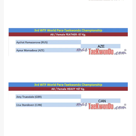
.
.
.