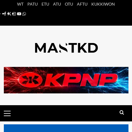
Saltar
WT
PATU
ETU
ATU
OTU
AFTU
KUKKIWON
al
Facebook
X
Instagram
YouTube
Whatsapp
contenido
Menú
principal