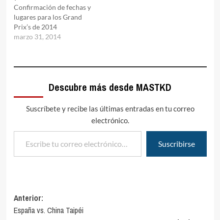
Confirmación de fechas y
lugares para los Grand
Prix’s de 2014
marzo 31, 2014
Descubre más desde MASTKD
Suscríbete y recibe las últimas entradas en tu correo
electrónico.
Escribe tu correo electrónico…
Suscribirse
Navegación
Anterior:
España vs. China Taipéi
de