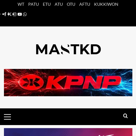
Saltar
WT
PATU
ETU
ATU
OTU
AFTU
KUKKIWON
al
Facebook
X
Instagram
YouTube
Whatsapp
contenido
Menú
principal