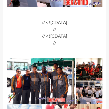
// < ![CDATA[
//
// < ![CDATA[
//