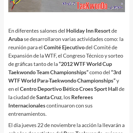
En diferentes salones del
Holiday Inn Resort
de
Aruba
se desarrollaron varias actividades como: la
reunión para el
Comité Ejecutivo
del Comité de
Expansión de la WTF, el Congreso Técnico y sorteo
de gráficas tanto de la
“2012 WTF World Cup
Taekwondo Team Championships”
como del
“3rd
WTF World Para-Taekwondo Championships”
y
en el
Centro Deportivo Bético Croes Sport Hall
de
la ciudad de
Santa Cruz
, los
Referees
Internacionales
continuaron con sus
entrenamientos.
El día jueves 22 de noviembre la acción la llevarán a