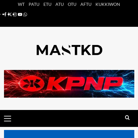
Saltar
WT
PATU
ETU
ATU
OTU
AFTU
KUKKIWON
al
Facebook
X
Instagram
YouTube
Whatsapp
contenido
Menú
principal