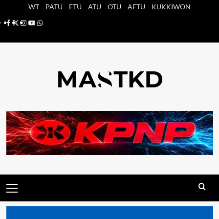
Saltar
WT
PATU
ETU
ATU
OTU
AFTU
KUKKIWON
al
Facebook
X
Instagram
YouTube
Whatsapp
contenido
Menú
principal