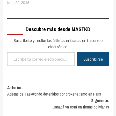
julio 22, 2016
Descubre más desde MASTKD
Suscríbete y recibe las últimas entradas en tu correo
electrónico.
Escribe tu correo electrónico…
Suscribirse
Navegación
Anterior:
Atletas de Taekwondo detenidos por proxenetismo en París
de
Siguiente:
entradas
Canadá ya está en tierras bolivianas