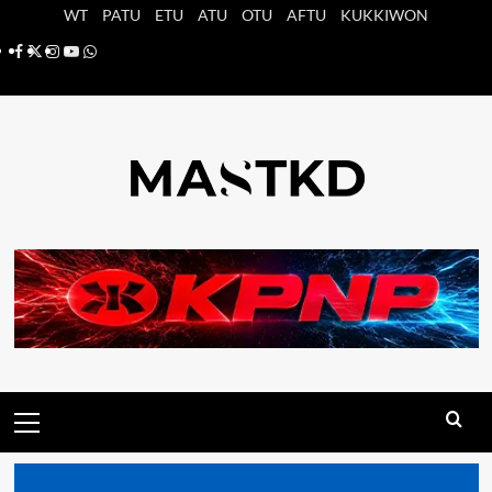
Saltar
WT
PATU
ETU
ATU
OTU
AFTU
KUKKIWON
al
Facebook
X
Instagram
YouTube
Whatsapp
contenido
Menú
principal