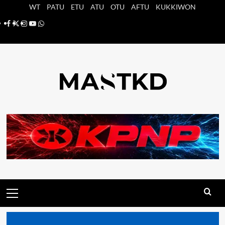
Saltar
WT
PATU
ETU
ATU
OTU
AFTU
KUKKIWON
al
Facebook
X
Instagram
YouTube
Whatsapp
contenido
Menú
principal