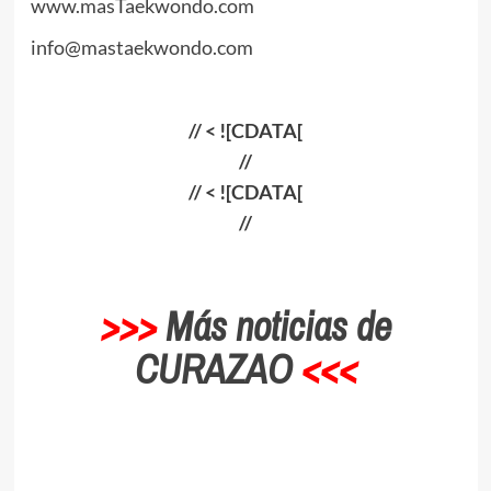
www.masTaekwondo.com
info@mastaekwondo.com
// < ![CDATA[
//
// < ![CDATA[
//
>>>
Más noticias de
CURAZAO
<<<