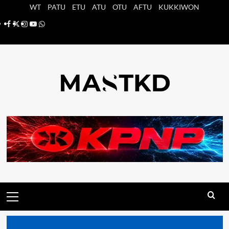
Saltar
WT
PATU
ETU
ATU
OTU
AFTU
KUKKIWON
al
Facebook
X
Instagram
YouTube
Whatsapp
contenido
Menú
principal