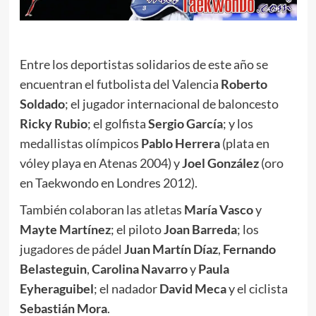
Entre los deportistas solidarios de este año se
encuentran el futbolista del Valencia
Roberto
Soldado
; el jugador internacional de baloncesto
Ricky Rubio
; el golfista
Sergio
García
; y los
medallistas olímpicos
Pablo Herrera
(plata en
vóley playa en Atenas 2004) y
Joel González
(oro
en Taekwondo en Londres 2012).
También colaboran las atletas
María Vasco
y
Mayte Martínez
; el piloto
Joan Barreda
; los
jugadores de pádel
Juan Martín Díaz
,
Fernando
Belasteguin
,
Carolina Navarro
y
Paula
Eyheraguibel
; el nadador
David Meca
y el ciclista
Sebastián
Mora
.