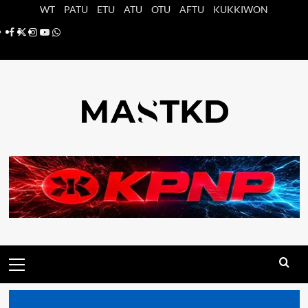
Saltar
WT
PATU
ETU
ATU
OTU
AFTU
KUKKIWON
al
Facebook
X
Instagram
YouTube
Whatsapp
contenido
Menú
principal