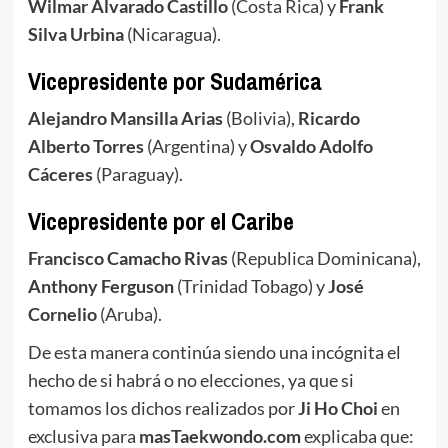
Wilmar Alvarado Castillo
(Costa Rica) y
Frank
Silva Urbina
(Nicaragua).
Vicepresidente por Sudamérica
Alejandro Mansilla Arias
(Bolivia),
Ricardo
Alberto Torres
(Argentina) y
Osvaldo Adolfo
Cáceres
(Paraguay).
Vicepresidente por el Caribe
Francisco Camacho Rivas
(Republica Dominicana),
Anthony Ferguson
(Trinidad Tobago) y
José
Cornelio
(Aruba).
De esta manera continúa siendo una incógnita el
hecho de si habrá o no elecciones, ya que si
tomamos los dichos realizados por
Ji Ho Choi
en
exclusiva para
masTaekwondo.com
explicaba que: