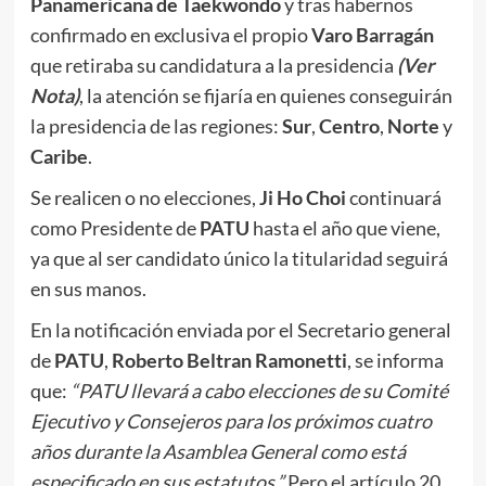
Panamericana de Taekwondo
y tras habernos
confirmado en exclusiva el propio
Varo Barragán
que retiraba su candidatura a la presidencia
(Ver
Nota)
, la atención se fijaría en quienes conseguirán
la presidencia de las regiones:
Sur
,
Centro
,
Norte
y
Caribe
.
Se realicen o no elecciones,
Ji Ho Choi
continuará
como Presidente de
PATU
hasta el año que viene,
ya que al ser candidato único la titularidad seguirá
en sus manos.
En la notificación enviada por el Secretario general
de
PATU
,
Roberto Beltran Ramonetti
, se informa
que:
“PATU llevará a cabo elecciones de su Comité
Ejecutivo y Consejeros para los próximos cuatro
años durante la Asamblea General como está
especificado en sus estatutos.”
Pero el artículo 20