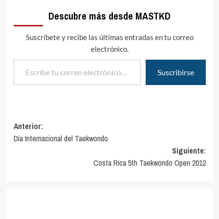
Descubre más desde MASTKD
Suscríbete y recibe las últimas entradas en tu correo
electrónico.
Escribe tu correo electrónico…
Suscribirse
Navegación
Anterior:
Día Internacional del Taekwondo
de
Siguiente:
entradas
Costa Rica 5th Taekwondo Open 2012