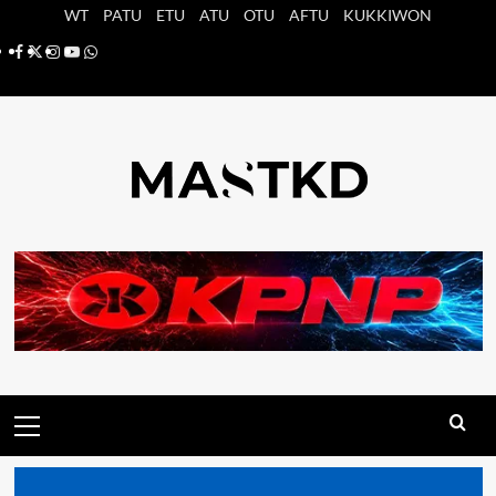
Saltar
WT
PATU
ETU
ATU
OTU
AFTU
KUKKIWON
al
Facebook
X
Instagram
YouTube
Whatsapp
contenido
Menú
principal