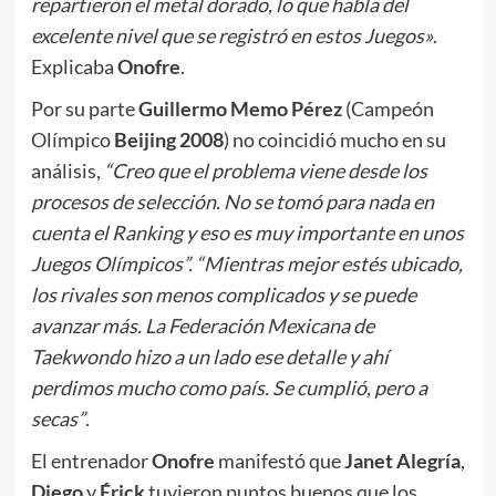
repartieron el metal dorado, lo que habla del
excelente nivel que se registró en estos Juegos»
.
Explicaba
Onofre
.
Por su parte
Guillermo Memo Pérez
(Campeón
Olímpico
Beijing 2008
) no coincidió mucho en su
análisis,
“Creo que el problema viene desde los
procesos de selección. No se tomó para nada en
cuenta el Ranking y eso es muy importante en unos
Juegos Olímpicos”. “Mientras mejor estés ubicado,
los rivales son menos complicados y se puede
avanzar más. La Federación Mexicana de
Taekwondo hizo a un lado ese detalle y ahí
perdimos mucho como país. Se cumplió, pero a
secas”
.
El entrenador
Onofre
manifestó que
Janet Alegría
,
Diego
y
Érick
tuvieron puntos buenos que los