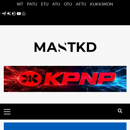
Saltar
WT
PATU
ETU
ATU
OTU
AFTU
KUKKIWON
al
Facebook
X
Instagram
YouTube
Whatsapp
contenido
Menú
principal