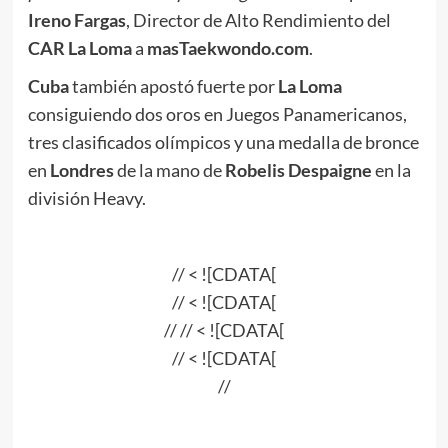
Ireno Fargas
, Director de Alto Rendimiento del
CAR La Loma
a
masTaekwondo.com
.
Cuba
también apostó fuerte por
La Loma
consiguiendo dos oros en Juegos Panamericanos,
tres clasificados olímpicos y una medalla de bronce
en
Londres
de la mano de
Robelis Despaigne
en la
división Heavy.
// < ![CDATA[
// < ![CDATA[
// // < ![CDATA[
// < ![CDATA[
//