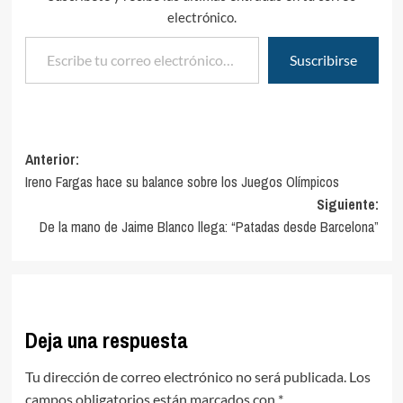
electrónico.
Escribe tu correo electrónico…
Suscribirse
Navegación
Anterior:
Ireno Fargas hace su balance sobre los Juegos Olímpicos
de
Siguiente:
entradas
De la mano de Jaime Blanco llega: “Patadas desde Barcelona”
Deja una respuesta
Tu dirección de correo electrónico no será publicada.
Los
campos obligatorios están marcados con
*