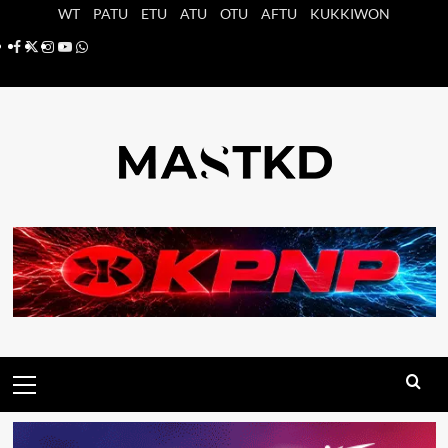
Saltar
WT
PATU
ETU
ATU
OTU
AFTU
KUKKIWON
al
Facebook
X
Instagram
YouTube
Whatsapp
contenido
Menú
principal