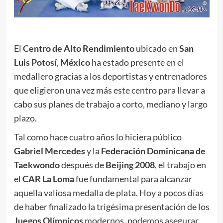
El
Centro de Alto Rendimiento
ubicado en
San
Luis Potosí
,
México
ha estado presente en el
medallero gracias a los deportistas y entrenadores
que eligieron una vez más este centro para llevar a
cabo sus planes de trabajo a corto, mediano y largo
plazo.
Tal como hace cuatro años lo hiciera público
Gabriel Mercedes
y la
Federación Dominicana de
Taekwondo
después de
Beijing 2008
, el trabajo en
el
CAR La Loma
fue fundamental para alcanzar
aquella valiosa medalla de plata. Hoy a pocos días
de haber finalizado la trigésima presentación de los
Juegos Olímpicos
modernos, podemos asegurar