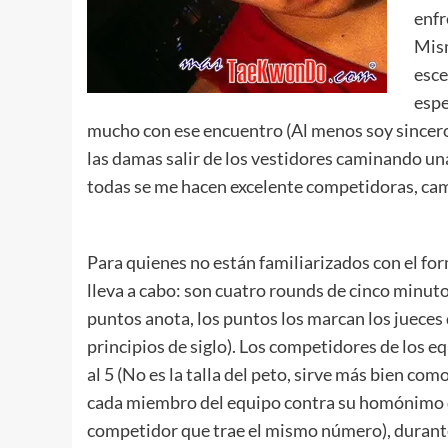
enfr
Mism
esce
espe
mucho con ese encuentro (Al menos soy sincero
las damas salir de los vestidores caminando una
todas se me hacen excelente competidoras, ca
Para quienes no están familiarizados con el fo
lleva a cabo: son cuatro rounds de cinco minuto
puntos anota, los puntos los marcan los jueces
principios de siglo). Los competidores de los 
al 5 (No es la talla del peto, sirve más bien co
cada miembro del equipo contra su homónimo 
competidor que trae el mismo número), durante