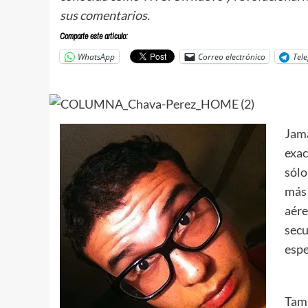
sus comentarios.
Comparte este articulo:
WhatsApp
Correo electrónico
Tel
Jamá
exac
sólo
más 
aére
secu
espe
Tamb