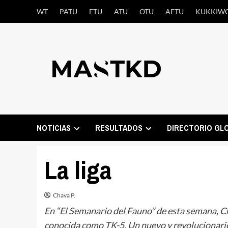
Saltar
WT
PATU
ETU
ATU
OTU
AFTU
KUKKIW
al
contenido
NOTICIAS
RESULTADOS
DIRECTORIO GL
La liga
Chava P.
En “El Semanario del Fauno” de esta semana, C
conocida como TK-5. Un nuevo y revolucionario