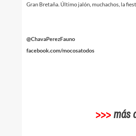
Gran Bretaña. Último jalón, muchachos, la fie
.
.
@ChavaPerezFauno
facebook.com/mocosatodos
.
>>>
más 