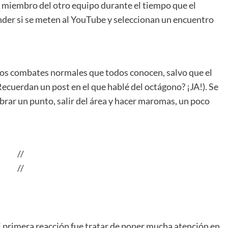
 miembro del otro equipo durante el tiempo que el
nder si se meten al YouTube y seleccionan un encuentro
los combates normales que todos conocen, salvo que el
Recuerdan un post en el que hablé del octágono? ¡JA!). Se
brar un punto, salir del área y hacer maromas, un poco
.
//
//
.
i primera reacción fue tratar de poner mucha atención en