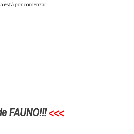
sta está por comenzar…
de FAUNO!!!
<<<