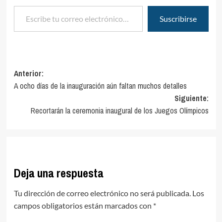
Escribe tu correo electrónico…
Suscribirse
Navegación
Anterior:
A ocho días de la inauguración aún faltan muchos detalles
de
Siguiente:
entradas
Recortarán la ceremonia inaugural de los Juegos Olímpicos
Deja una respuesta
Tu dirección de correo electrónico no será publicada.
Los
campos obligatorios están marcados con
*