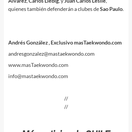
Álvarez
,
Carlos Liebig
, y
Juan Carlos
Leslie
,
quienes también defenderán a clubes de
Sao Paulo
.
Andrés González
, Exclusivo masTaekwondo.com
andresgonzalez@mastaekwondo.com
www.masTaekwondo.com
info@mastaekwondo.com
//
//