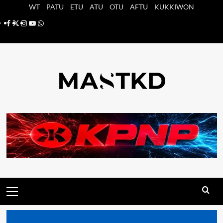
Saltar
WT
PATU
ETU
ATU
OTU
AFTU
KUKKIWON
al
Facebook
X
Instagram
YouTube
Whatsapp
contenido
Menú
principal