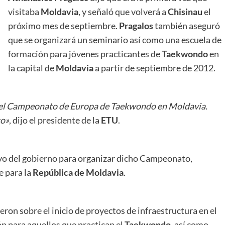
visitaba
Moldavia
, y señaló que volverá a
Chisinau
el
próximo mes de septiembre.
Pragalos
también aseguró
que se organizará un seminario así como una escuela de
formación para jóvenes practicantes de
Taekwondo
en
la capital de
Moldavia
a partir de septiembre de 2012.
ar el Campeonato de Europa de Taekwondo en Moldavia.
to»
, dijo el presidente de la
ETU
.
oyo del gobierno para organizar dicho Campeonato,
e para la
República de Moldavia
.
eron sobre el inicio de proyectos de infraestructura en el
n para aquellos que practican el
Taekwondo
, así como