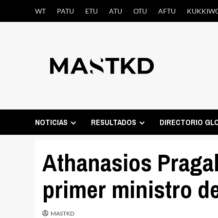
Saltar
WT
PATU
ETU
ATU
OTU
AFTU
KUKKIW
al
contenido
NOTICIAS
RESULTADOS
DIRECTORIO GL
Athanasios Pragal
primer ministro d
MASTKD