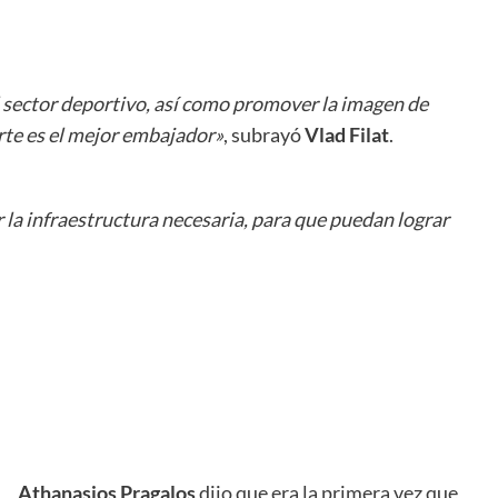
l sector deportivo, así como promover la imagen de
orte es el mejor embajador»
, subrayó
Vlad Filat
.
a infraestructura necesaria, para que puedan lograr
.
//
//
.
Athanasios Pragalos
dijo que era la primera vez que