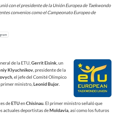
eunió con el presidente de la Unión Europea de Taekwondo
erentes convenios como el Campeonato Europeo de
egram
eneral de la ETU,
Gerrit Eisink
, un
niy Klyuchnikov
, presidente de la
fovych
, el jefe del Comité Olímpico
 primer ministro,
Leonid Bujor
.
tes de
ETU
en
Chisinau
. El primer ministro señaló que
los actuales deportistas de
Moldavia
, así como los futuros