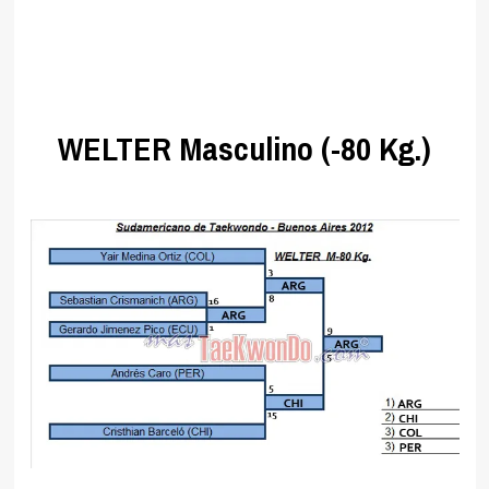
//
//
.
WELTER Masculino (-80 Kg.)
.