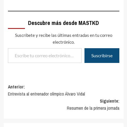
Descubre más desde MASTKD
Suscríbete y recibe las últimas entradas en tu correo
electrónico.
Escribe tu correo electrónico…
Suscribirse
Navegación
Anterior:
Entrevista al entrenador olímpico Álvaro Vidal
de
Siguiente:
entradas
Resumen de la primera jornada