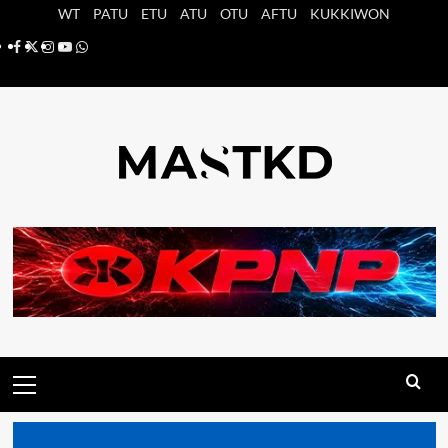
Saltar
WT
PATU
ETU
ATU
OTU
AFTU
KUKKIWON
al
Facebook
X
Instagram
YouTube
Whatsapp
contenido
Menú
principal