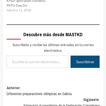
KP&P ignorando convenio
PATU-Dae Do
febrero 11, 2018
Descubre más desde MASTKD
Suscríbete y recibe las últimas entradas en tu correo
electrónico.
Escribe tu correo electrónico…
Suscribirse
Navegación
Anterior:
Diferentes preparaciones olímpicas en Galicia
de
Siguiente:
entradas
Entrevista al presidente de la Federación Colombiana