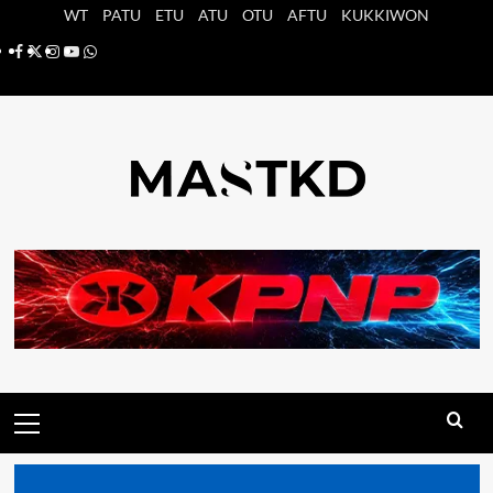
Saltar
WT
PATU
ETU
ATU
OTU
AFTU
KUKKIWON
al
Facebook
X
Instagram
YouTube
Whatsapp
contenido
Menú
principal