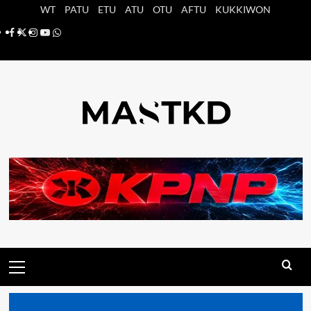
Saltar
WT
PATU
ETU
ATU
OTU
AFTU
KUKKIWON
al
Facebook
X
Instagram
YouTube
Whatsapp
contenido
Menú
principal