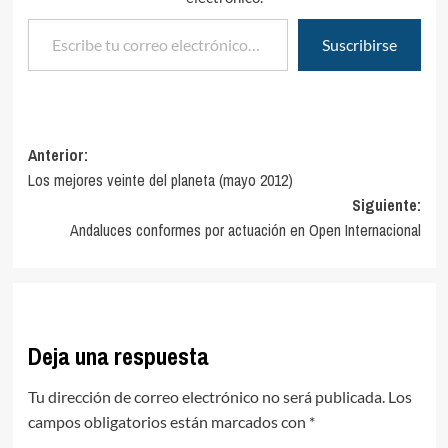
Escribe tu correo electrónico…
Suscribirse
Navegación
Anterior:
Los mejores veinte del planeta (mayo 2012)
de
Siguiente:
entradas
Andaluces conformes por actuación en Open Internacional
Deja una respuesta
Tu dirección de correo electrónico no será publicada.
Los
campos obligatorios están marcados con
*